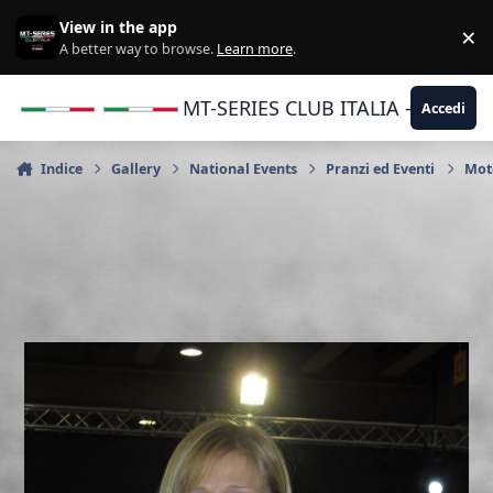
Vai al contenuto
View in the app
×
Di
A better way to browse.
Learn more
.
MT-SERIES CLUB ITALIA - Yamaha |
Accedi
Indice
Gallery
National Events
Pranzi ed Eventi
Moto