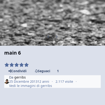
Previous carousel slide
Next carousel slide
main 6
Condividi
Seguaci
1
Da
gerribs
25 Dicembre 2013
12 anni
2.117 visite
Vedi le immagini di gerribs