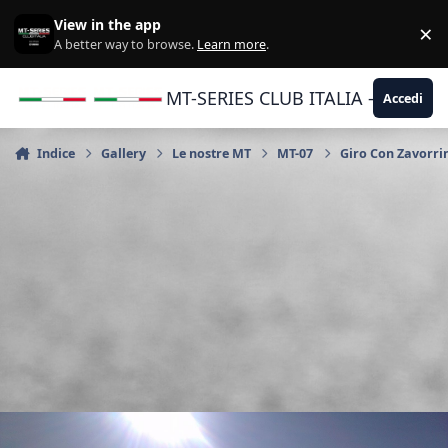
Vai al contenuto
View in the app
×
Di
A better way to browse.
Learn more
.
MT-SERIES CLUB ITALIA - Yamaha |
Accedi
Indice
Gallery
Le nostre MT
MT-07
Giro Con Zavorrin