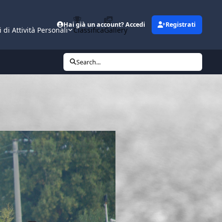
Hai già un account? Accedi
Registrati
i di Attività Personali
Classifica
Gallery
Search...