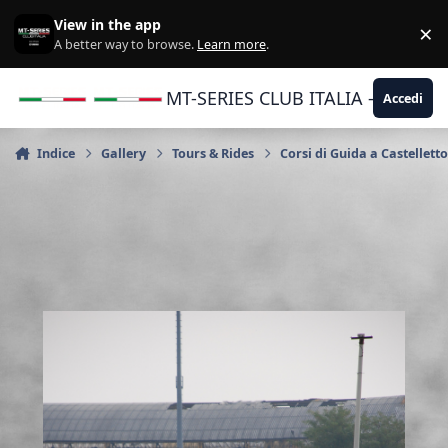
Vai al contenuto
View in the app
×
Di
A better way to browse.
Learn more
.
MT-SERIES CLUB ITALIA - Yamaha |
Accedi
Indice
Gallery
Tours & Rides
Corsi di Guida a Castellett