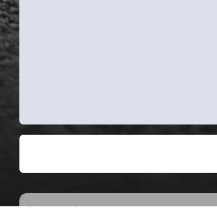
Indice
Gallery
National Events
Adunate
Aduna