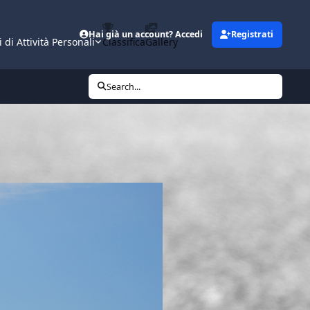
Hai già un account? Accedi
Registrati
i di Attività Personali
Classifica
Gallery
Search...