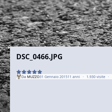
DSC_0466.JPG
Da
MUZZO
31 Gennaio 2015
11 anni
1.930 visite