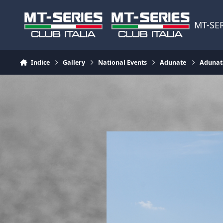
Vai al contenuto
MT-SER
Indice
Gallery
National Events
Adunate
Adunata