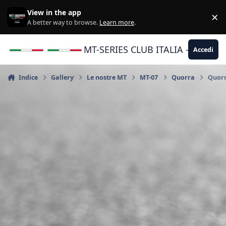
Vai al contenuto
View in the app
×
Di
A better way to browse.
Learn more
.
MT-SERIES CLUB ITALIA - Yamaha |
Accedi
Indice
Gallery
Le nostre MT
MT-07
Quorra
Quor