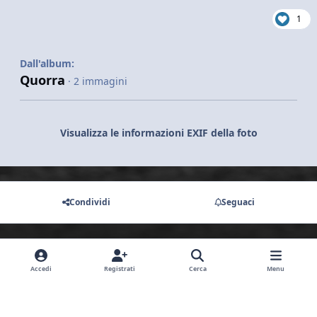
1
Dall'album:
Quorra
· 2 immagini
Visualizza le informazioni EXIF della foto
Condividi
Seguaci
Non ci sono commenti da visualizzare.
Accedi
Registrati
Cerca
Menu