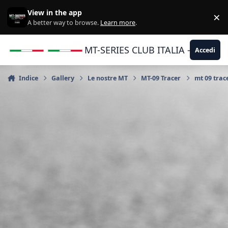
Vai al contenuto
View in the app
×
Di
A better way to browse.
Learn more
.
MT-SERIES CLUB ITALIA - Yamaha |
Accedi
Indice
Gallery
Le nostre MT
MT-09 Tracer
mt 09 trac