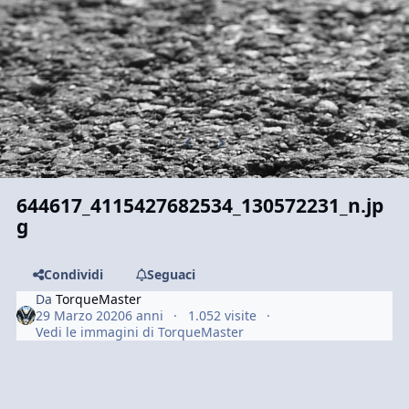
Previous carousel slide
Next carousel slide
644617_4115427682534_130572231_n.jp
g
Condividi
Seguaci
Da
TorqueMaster
29 Marzo 2020
6 anni
1.052 visite
Vedi le immagini di TorqueMaster