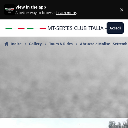
Vai al contenuto
View in the app
×
Di
A better way to browse.
Learn more
.
MT-SERIES CLUB ITALIA - Yamaha |
Accedi
Indice
Gallery
Tours & Rides
Abruzzo e Molise - Settemb