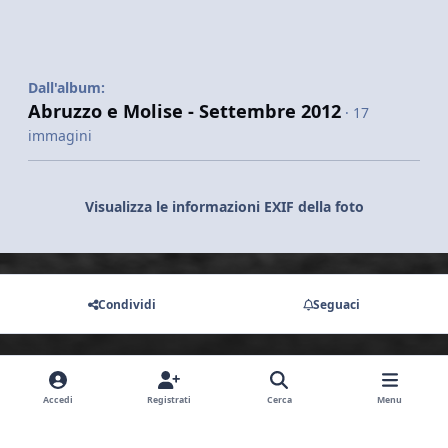
Dall'album:
Abruzzo e Molise - Settembre 2012
· 17
immagini
Visualizza le informazioni EXIF della foto
Condividi
Seguaci
Non ci sono commenti da visualizzare.
Accedi
Registrati
Cerca
Menu