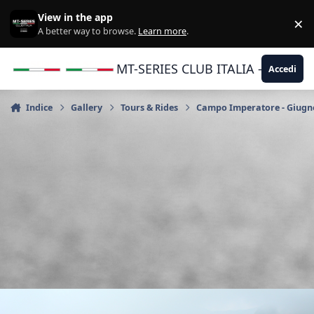
Vai al contenuto
View in the app
×
Di
A better way to browse.
Learn more
.
MT-SERIES CLUB ITALIA - Yamaha |
Accedi
Indice
Gallery
Tours & Rides
Campo Imperatore - Giugn