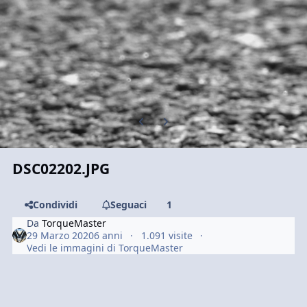
Previous carousel slide
Next carousel slide
DSC02202.JPG
Condividi
Seguaci
1
Da
TorqueMaster
29 Marzo 2020
6 anni
1.091 visite
Vedi le immagini di TorqueMaster