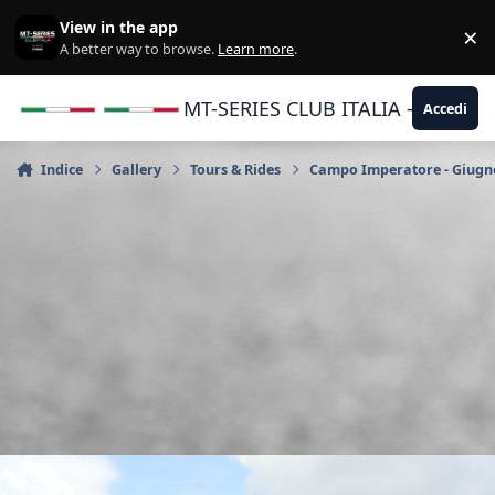
Vai al contenuto
View in the app
×
Di
A better way to browse.
Learn more
.
MT-SERIES CLUB ITALIA - Yamaha |
Accedi
Indice
Gallery
Tours & Rides
Campo Imperatore - Giugn