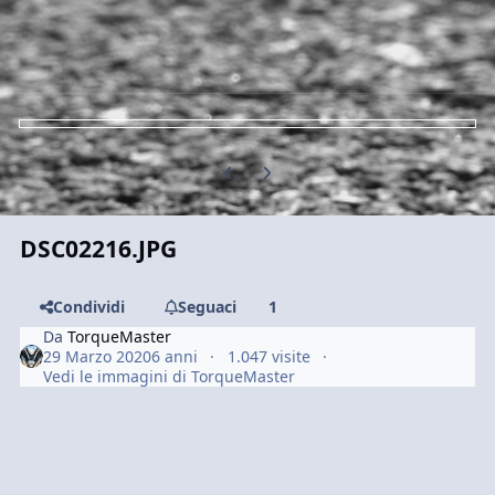
Previous carousel slide
Next carousel slide
DSC02216.JPG
Condividi
Seguaci
1
Da
TorqueMaster
29 Marzo 2020
6 anni
1.047 visite
Vedi le immagini di TorqueMaster