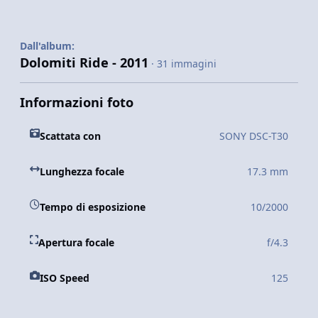
Dall'album:
Dolomiti Ride - 2011
· 31 immagini
Informazioni foto
Scattata con
SONY DSC-T30
Lunghezza focale
17.3 mm
Tempo di esposizione
10/2000
Apertura focale
f/4.3
ISO Speed
125