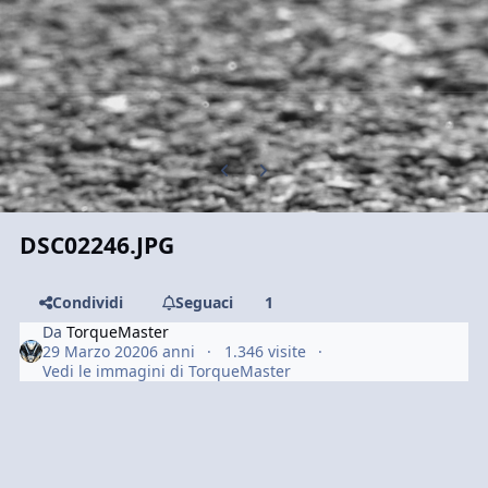
Previous carousel slide
Next carousel slide
DSC02246.JPG
Condividi
Seguaci
1
Da
TorqueMaster
29 Marzo 2020
6 anni
1.346 visite
Vedi le immagini di TorqueMaster