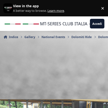
Vai al contenuto
View in the app
×
Di
A better way to browse.
Learn more
.
MT-SERIES CLUB ITALIA - Yamaha |
Accedi
Indice
Gallery
National Events
Dolomiti Ride
Dolomi