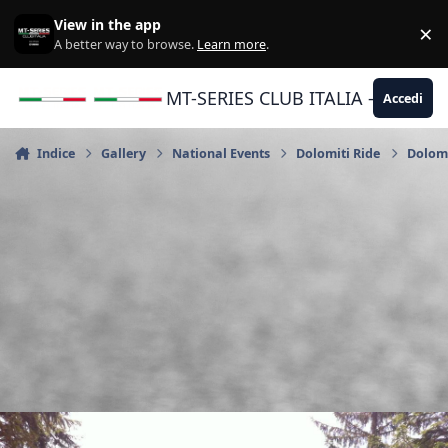
Vai al contenuto
View in the app
×
Di
A better way to browse.
Learn more
.
MT-SERIES CLUB ITALIA - Yamaha |
Accedi
Indice
Gallery
National Events
Dolomiti Ride
Dolomi