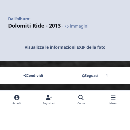
Dall'album:
Dolomiti Ride - 2013
· 75 immagini
Visualizza le informazioni EXIF della foto
Condividi
Seguaci
1
Non ci sono commenti da visualizzare.
Accedi
Registrati
Cerca
Menu