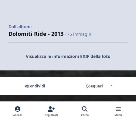
Dall'album:
Dolomiti Ride - 2013
· 75 immagini
Visualizza le informazioni EXIF della foto
Condividi
Seguaci
1
Non ci sono commenti da visualizzare.
Accedi
Registrati
Cerca
Menu