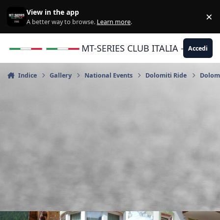
Vai al contenuto
View in the app
×
Di
A better way to browse.
Learn more
.
MT-SERIES CLUB ITALIA - Yamaha |
Accedi
Indice
Gallery
National Events
Dolomiti Ride
Dolomi