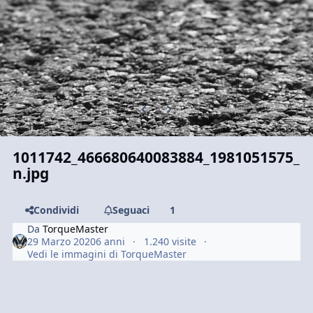
Previous carousel slide
Next carousel slide
1011742_466680640083884_1981051575_
n.jpg
Condividi
Seguaci
1
Da
TorqueMaster
29 Marzo 2020
6 anni
1.240 visite
Vedi le immagini di TorqueMaster