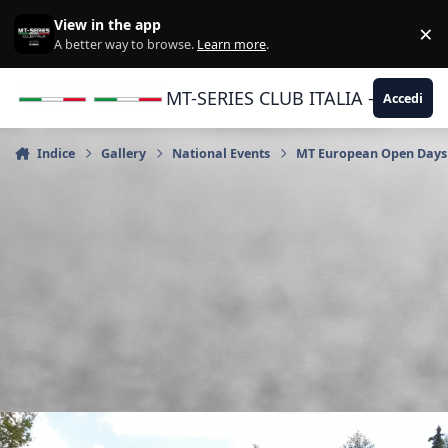
Vai al contenuto
View in the app
×
Di
A better way to browse.
Learn more
.
MT-SERIES CLUB ITALIA - Yamaha |
Accedi
Indice
Gallery
National Events
MT European Open Days