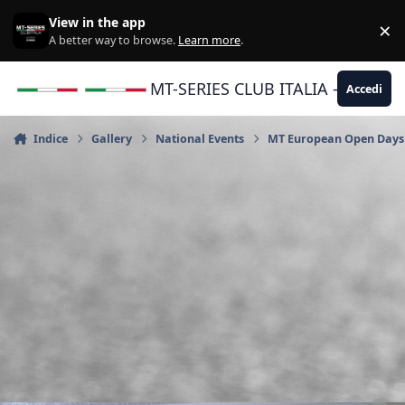
Vai al contenuto
View in the app
×
Di
A better way to browse.
Learn more
.
MT-SERIES CLUB ITALIA - Yamaha |
Accedi
Indice
Gallery
National Events
MT European Open Days