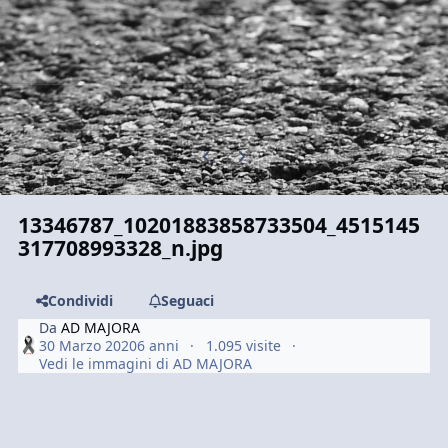
Previous carousel slide
Next carousel slide
13346787_10201883858733504_4515145
317708993328_n.jpg
Condividi
Seguaci
Da
AD MAJORA
30 Marzo 2020
6 anni
1.095 visite
Vedi le immagini di AD MAJORA