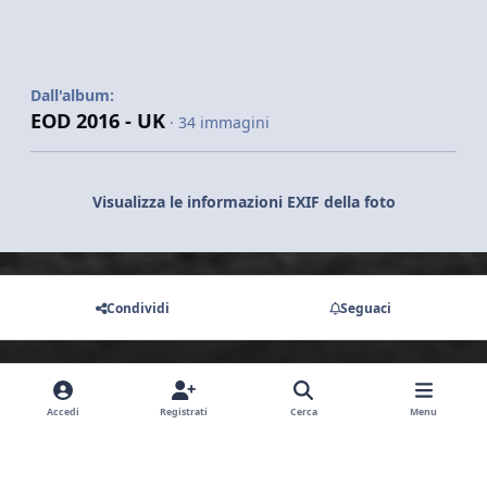
Dall'album:
EOD 2016 - UK
· 34 immagini
Visualizza le informazioni EXIF della foto
Condividi
Seguaci
Non ci sono commenti da visualizzare.
Accedi
Registrati
Cerca
Menu