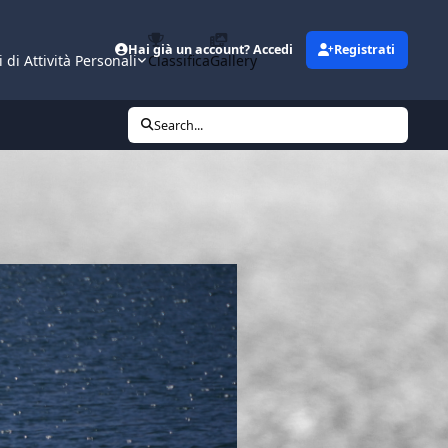
Hai già un account? Accedi
Registrati
i di Attività Personali
Classifica
Gallery
Search...