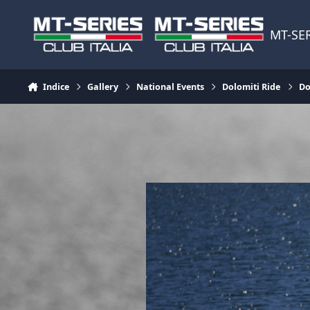
Vai al contenuto
MT-SER
Indice
Gallery
National Events
Dolomiti Ride
Do