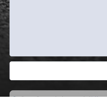
Indice
Gallery
National Events
Dolomiti Ride