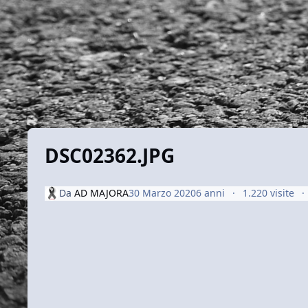
DSC02362.JPG
Da
AD MAJORA
30 Marzo 2020
6 anni
1.220 visite