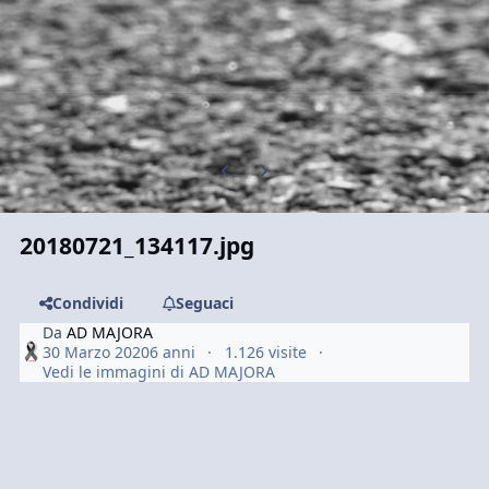
Previous carousel slide
Next carousel slide
20180721_134117.jpg
Condividi
Seguaci
Da
AD MAJORA
30 Marzo 2020
6 anni
1.126 visite
Vedi le immagini di AD MAJORA