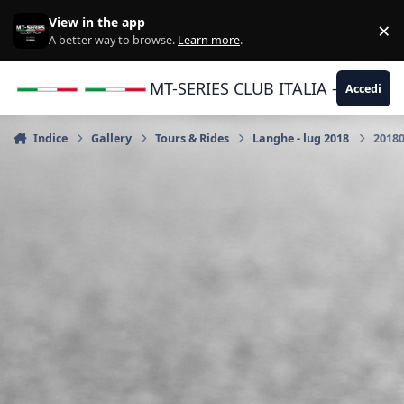
Vai al contenuto
View in the app
×
Di
A better way to browse.
Learn more
.
MT-SERIES CLUB ITALIA - Yamaha |
Accedi
Indice
Gallery
Tours & Rides
Langhe - lug 2018
20180