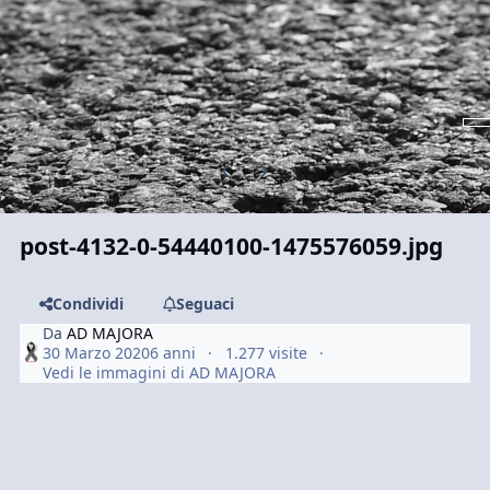
Previous carousel slide
Next carousel slide
post-4132-0-54440100-1475576059.jpg
Condividi
Seguaci
Da
AD MAJORA
30 Marzo 2020
6 anni
1.277 visite
Vedi le immagini di AD MAJORA