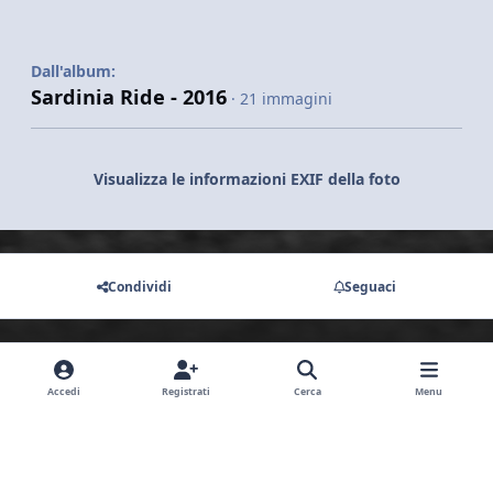
Dall'album:
Sardinia Ride - 2016
· 21 immagini
Visualizza le informazioni EXIF della foto
Condividi
Seguaci
Non ci sono commenti da visualizzare.
Accedi
Registrati
Cerca
Menu