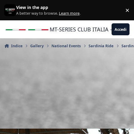
Vai al contenuto
View in the app
×
Di
A better way to browse.
Learn more
.
MT-SERIES CLUB ITALIA - Yamaha |
Accedi
Indice
Gallery
National Events
Sardinia Ride
Sardin