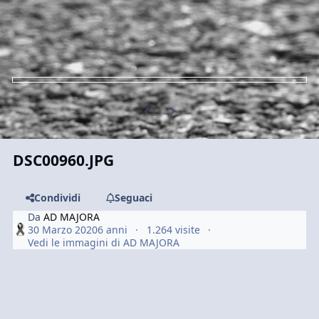
Previous carousel slide
Next carousel slide
DSC00960.JPG
Condividi
Seguaci
Da
AD MAJORA
30 Marzo 2020
6 anni
1.264 visite
Vedi le immagini di AD MAJORA