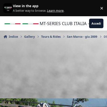
Vai al contenuto
View in the app
×
Di
A better way to browse.
Learn more
.
MT-SERIES CLUB ITALIA - Yamaha |
Accedi
Indice
Gallery
Tours & Rides
San Marco - giu 2009
DS