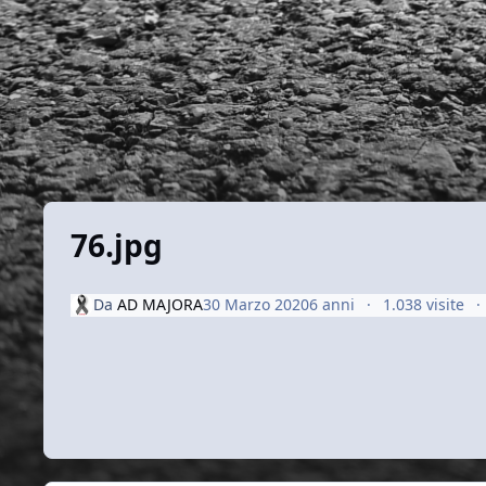
76.jpg
Da
AD MAJORA
30 Marzo 2020
6 anni
1.038 visite