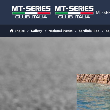
Vai al contenuto
MT-SER
Indice
Gallery
National Events
Sardinia Ride
Sa