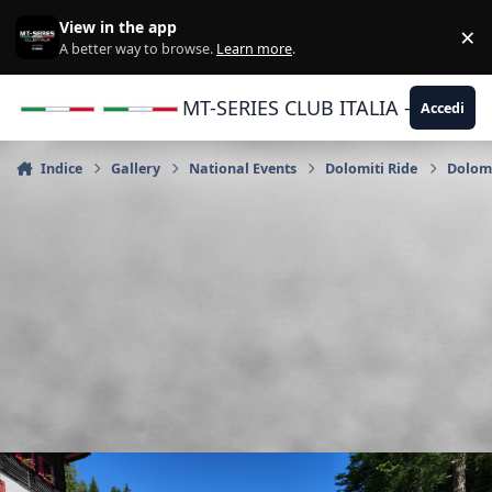
Vai al contenuto
View in the app
×
Di
A better way to browse.
Learn more
.
MT-SERIES CLUB ITALIA - Yamaha |
Accedi
Indice
Gallery
National Events
Dolomiti Ride
Dolomi