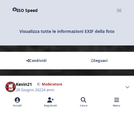
ISO Speed
50
Visualizza tutte le informazioni EXIF della foto
Condividi
Seguaci
Kevin21
Autho
Moderatore
28 Giugno 2022
4 anni
Passo Mauria
Accedi
Registrati
Cerca
Menu