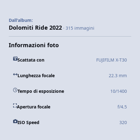
Dall'album:
Dolomiti Ride 2022
· 315 immagini
Informazioni foto
Scattata con
FUJIFILM X-T30
Lunghezza focale
22.3 mm
Tempo di esposizione
10/1400
Apertura focale
f/4.5
ISO Speed
320