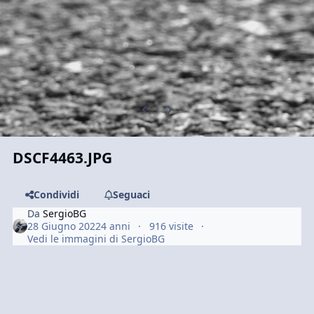
Previous carousel slide
Next carousel slide
DSCF4463.JPG
Condividi
Seguaci
Da
SergioBG
28 Giugno 2022
4 anni
916 visite
Vedi le immagini di SergioBG