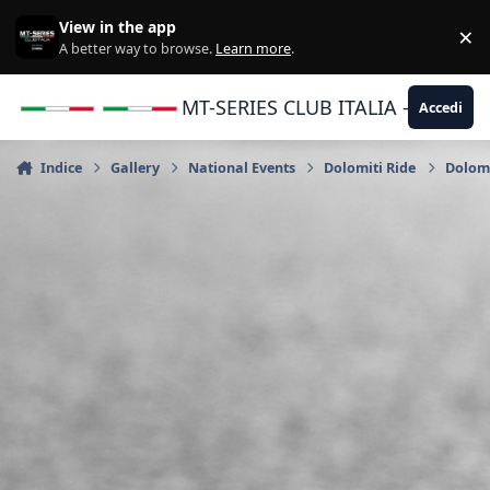
Vai al contenuto
View in the app
×
Di
A better way to browse.
Learn more
.
MT-SERIES CLUB ITALIA - Yamaha |
Accedi
Indice
Gallery
National Events
Dolomiti Ride
Dolomi