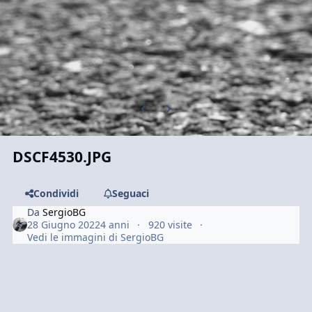
Previous carousel slide
Next carousel slide
DSCF4530.JPG
Condividi
Seguaci
Da
SergioBG
28 Giugno 2022
4 anni
920 visite
Vedi le immagini di SergioBG