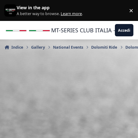
Vai al contenuto
View in the app
×
Di
A better way to browse.
Learn more
.
MT-SERIES CLUB ITALIA - Yamaha |
Accedi
Indice
Gallery
National Events
Dolomiti Ride
Dolomi