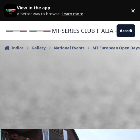
Vai al contenuto
View in the app
×
Di
A better way to browse.
Learn more
.
MT-SERIES CLUB ITALIA - Yamaha |
Accedi
Indice
Gallery
National Events
MT European Open Days