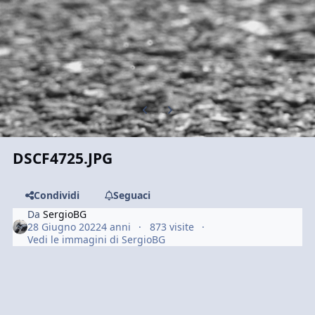
Previous carousel slide
Next carousel slide
DSCF4725.JPG
Condividi
Seguaci
Da
SergioBG
28 Giugno 2022
4 anni
873 visite
Vedi le immagini di SergioBG