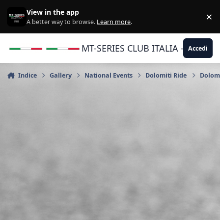
Vai al contenuto
View in the app
×
Di
A better way to browse.
Learn more
.
MT-SERIES CLUB ITALIA - Yamaha |
Accedi
Indice
Gallery
National Events
Dolomiti Ride
Dolomi