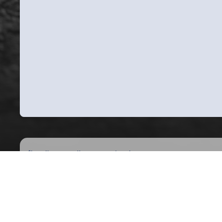
Indice
Gallery
National Events
MT European Ope
Light Mode
Dark Mode
System Preference