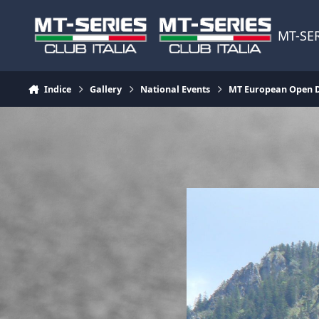
Vai al contenuto
MT-SER
Indice
Gallery
National Events
MT European Open 