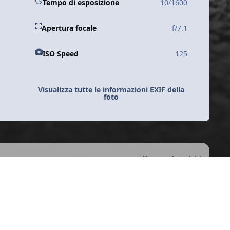
Tempo di esposizione
10/1600
Apertura focale
f/7.1
ISO Speed
125
Visualizza tutte le informazioni EXIF della
foto
Tutte le Attività
y
f
i
o
a
n