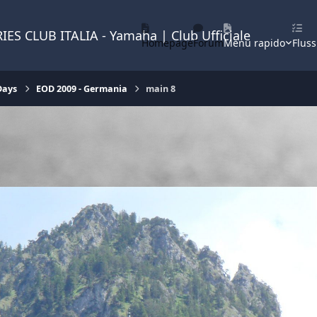
IES CLUB ITALIA - Yamaha | Club Ufficiale
Homepage
Forum
Menu rapido
Fluss
Days
EOD 2009 - Germania
main 8