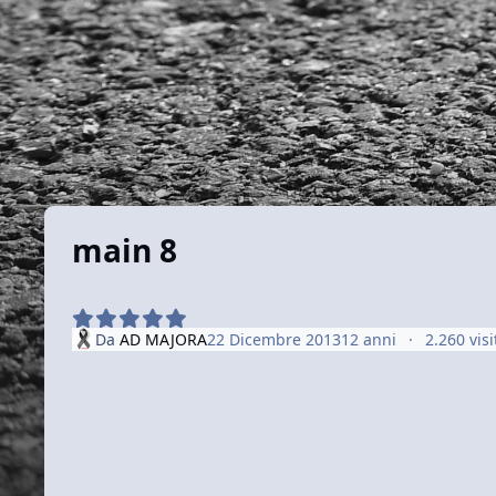
main 8
Da
AD MAJORA
22 Dicembre 2013
12 anni
2.260 visi