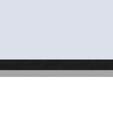
n Days
EOD 2009 - Germania
main 8