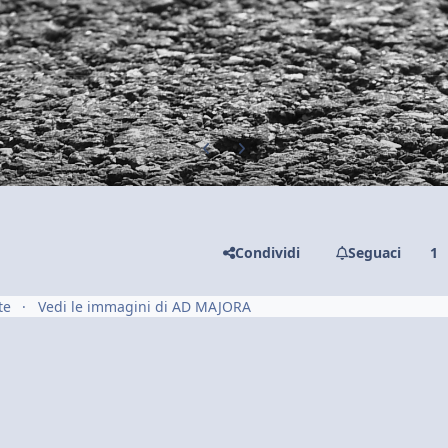
Previous carousel slide
Next carousel slide
Condividi
Seguaci
1
te
Vedi le immagini di AD MAJORA