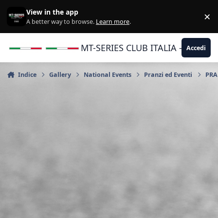
Vai al contenuto
View in the app
×
Di
A better way to browse.
Learn more
.
MT-SERIES CLUB ITALIA - Yamaha |
Accedi
Indice
Gallery
National Events
Pranzi ed Eventi
PRA