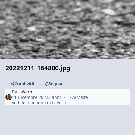
Previous carousel slide
Next carousel slide
20221211_164800.jpg
Condividi
Seguaci
Da
LaVero
11 Dicembre 2022
3 anni
778 visite
Vedi le immagini di LaVero