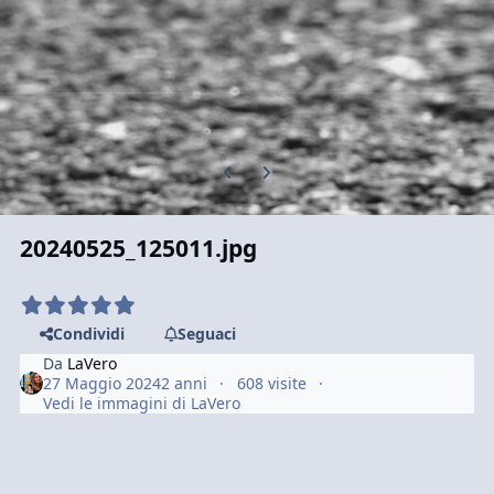
Previous carousel slide
Next carousel slide
20240525_125011.jpg
Condividi
Seguaci
Da
LaVero
27 Maggio 2024
2 anni
608 visite
Vedi le immagini di LaVero