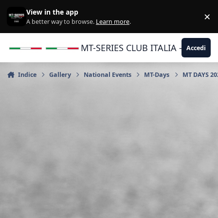
Vai al contenuto
View in the app
×
Di
A better way to browse.
Learn more
.
MT-SERIES CLUB ITALIA - Yamaha |
Accedi
Indice
Gallery
National Events
MT-Days
MT DAYS 202