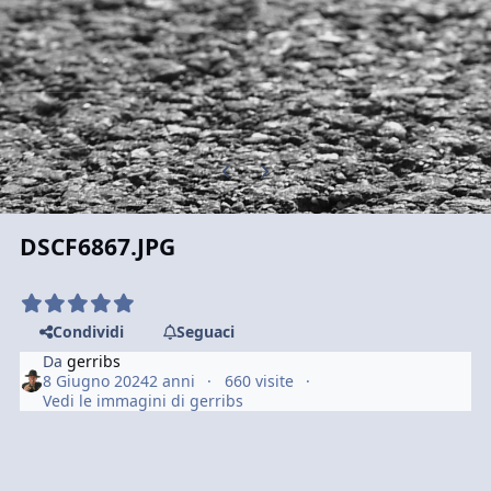
Previous carousel slide
Next carousel slide
DSCF6867.JPG
Condividi
Seguaci
Da
gerribs
8 Giugno 2024
2 anni
660 visite
Vedi le immagini di gerribs