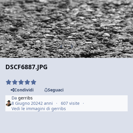
Previous carousel slide
Next carousel slide
DSCF6887.JPG
Condividi
Seguaci
Da
gerribs
8 Giugno 2024
2 anni
607 visite
Vedi le immagini di gerribs