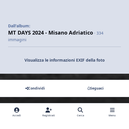
Dall'album:
MT DAYS 2024 - Misano Adriatico
· 334
immagini
Visualizza le informazioni EXIF della foto
Condividi
Seguaci
Non ci sono commenti da visualizzare.
Accedi
Registrati
Cerca
Menu