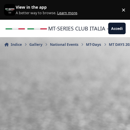
Vai al contenuto
View in the app
×
Di
A better way to browse.
Learn more
.
MT-SERIES CLUB ITALIA - Yamaha |
Accedi
Indice
Gallery
National Events
MT-Days
MT DAYS 202