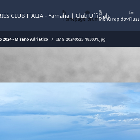
IES CLUB ITALIA - Yamaha | Club Ufficiale
Homepage
Forum
Menu rapido
Fluss
 2024 - Misano Adriatico
IMG_20240525_183031.jpg