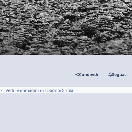
Previous carousel slide
Next carousel slide
Condividi
Seguaci
Vedi le immagini di ILSignorGirola