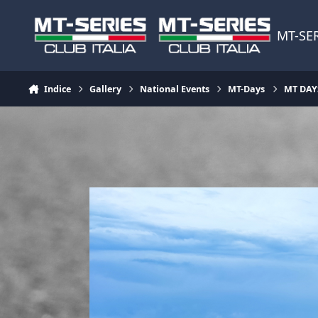
Vai al contenuto
MT-SER
Indice
Gallery
National Events
MT-Days
MT DAYS