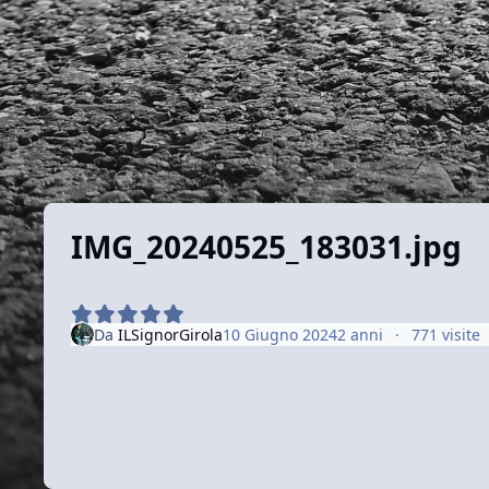
IMG_20240525_183031.jpg
Da
ILSignorGirola
10 Giugno 2024
2 anni
771 visite