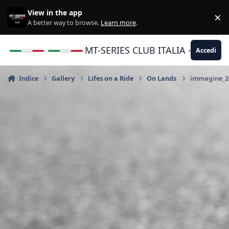
Vai al contenuto
View in the app
×
Di
A better way to browse.
Learn more
.
MT-SERIES CLUB ITALIA - Yamaha |
Accedi
Indice
Gallery
Lifes on a Ride
On Lands
immagine_20