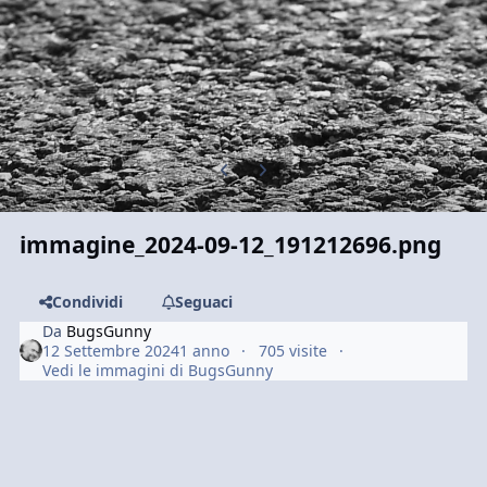
Previous carousel slide
Next carousel slide
immagine_2024-09-12_191212696.png
Condividi
Seguaci
Da
BugsGunny
12 Settembre 2024
1 anno
705 visite
Vedi le immagini di BugsGunny