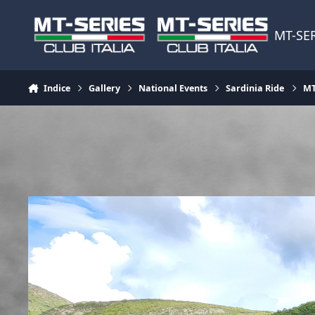
Vai al contenuto
MT-SER
Indice
Gallery
National Events
Sardinia Ride
MT