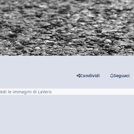
Previous carousel slide
Next carousel slide
Condividi
Seguaci
edi le immagini di LaVero