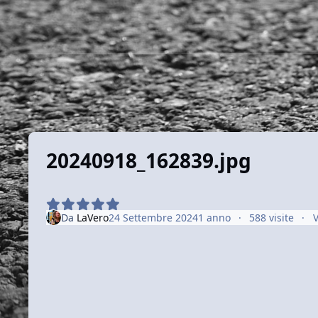
20240918_162839.jpg
Da
LaVero
24 Settembre 2024
1 anno
588 visite
V