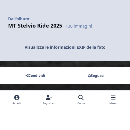
Dall'album:
MT Stelvio Ride 2025
· 130 immagini
Visualizza le informazioni EXIF della foto
Condividi
Seguaci
Non ci sono commenti da visualizzare.
Accedi
Registrati
Cerca
Menu