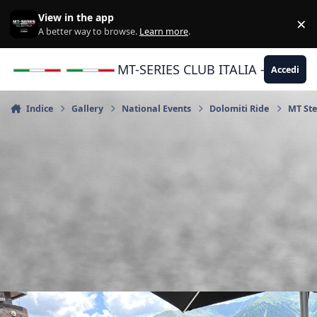
Vai al contenuto
View in the app
×
Di
A better way to browse.
Learn more
.
MT-SERIES CLUB ITALIA - Yamaha |
Accedi
Indice
Gallery
National Events
Dolomiti Ride
MT Ste