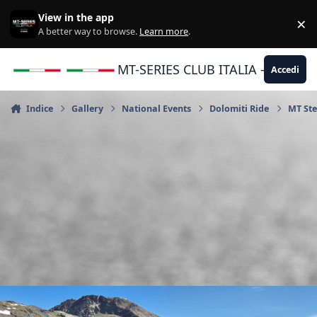
Vai al contenuto
View in the app
×
Di
A better way to browse.
Learn more
.
MT-SERIES CLUB ITALIA - Yamaha |
Accedi
Indice
Gallery
National Events
Dolomiti Ride
MT Ste