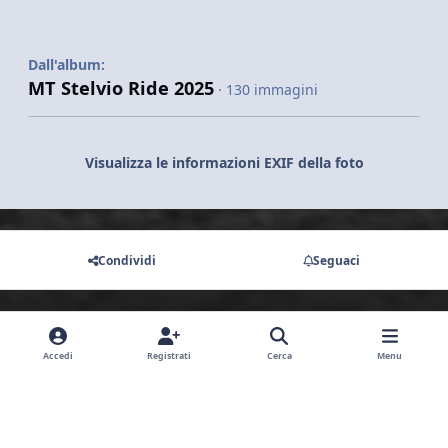
Dall'album:
MT Stelvio Ride 2025
· 130 immagini
Visualizza le informazioni EXIF della foto
Condividi
Seguaci
Non ci sono commenti da visualizzare.
Accedi
Registrati
Cerca
Menu