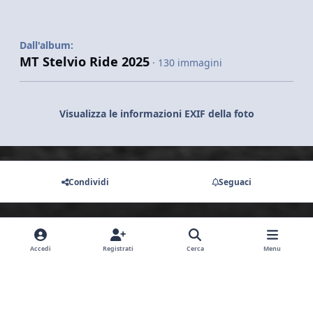
Dall'album:
MT Stelvio Ride 2025
· 130 immagini
Visualizza le informazioni EXIF della foto
Condividi
Seguaci
Non ci sono commenti da visualizzare.
Accedi
Registrati
Cerca
Menu