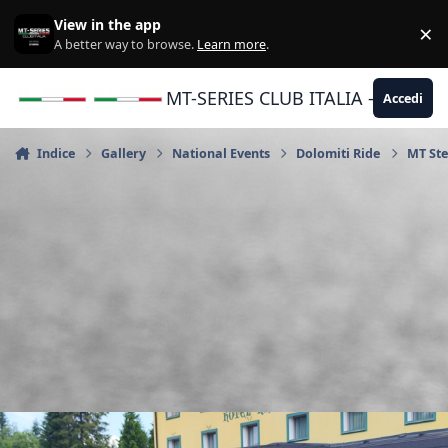
Vai al contenuto
View in the app
×
Di
A better way to browse.
Learn more
.
MT-SERIES CLUB ITALIA - Yamaha |
Accedi
Indice
Gallery
National Events
Dolomiti Ride
MT Ste