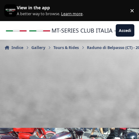
Vai al contenuto
View in the app
×
Di
A better way to browse.
Learn more
.
MT-SERIES CLUB ITALIA - Yamaha |
Accedi
Indice
Gallery
Tours & Rides
Raduno di Belpasso (CT) - 2