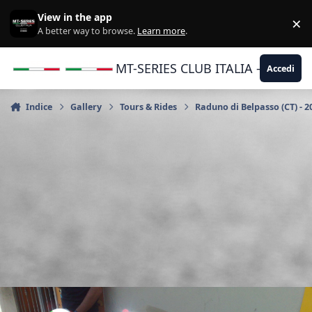
Vai al contenuto
View in the app
×
Di
A better way to browse.
Learn more
.
MT-SERIES CLUB ITALIA - Yamaha |
Accedi
Indice
Gallery
Tours & Rides
Raduno di Belpasso (CT) - 2