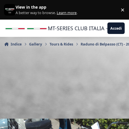
Vai al contenuto
View in the app
×
Di
A better way to browse.
Learn more
.
MT-SERIES CLUB ITALIA - Yamaha |
Accedi
Indice
Gallery
Tours & Rides
Raduno di Belpasso (CT) - 2