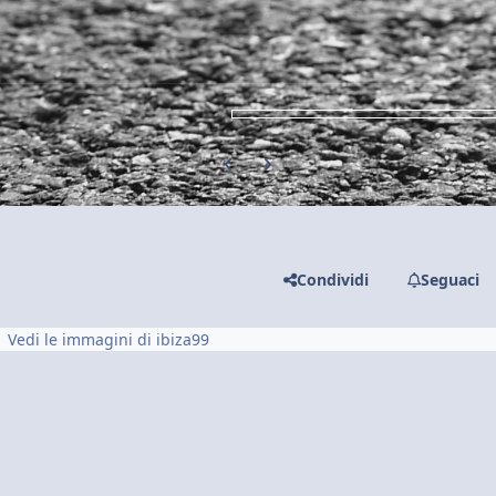
Previous carousel slide
Next carousel slide
Condividi
Seguaci
Vedi le immagini di ibiza99