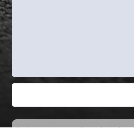
Indice
Gallery
Tours & Rides
Raduno di Belpasso (C