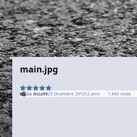
main.jpg
Da
ibiza99
23 Dicembre 2013
12 anni
1.843 visite