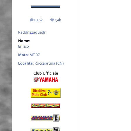
10,6k
2,4k
messaggi
Reputazione
Raddrizzaquadri
Nome:
Enrico
Moto
: MT-07
Località
: Roccabruna (CN)