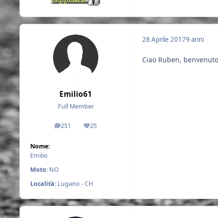
28 Aprile 2017
9 anni
Ciao Ruben, benvenut
Emilio61
Full Member
251
25
messaggi
Reputazione
Nome:
Emilio
Moto
: NO
Località
: Lugano - CH