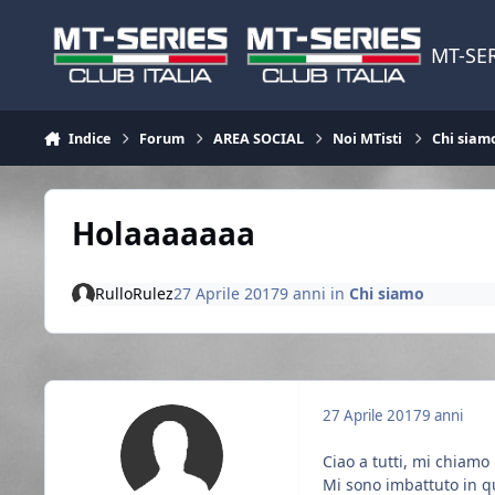
Vai al contenuto
MT-SER
Indice
Forum
AREA SOCIAL
Noi MTisti
Chi siam
Holaaaaaaa
RulloRulez
27 Aprile 2017
9 anni
in
Chi siamo
27 Aprile 2017
9 anni
Ciao a tutti, mi chiam
Mi sono imbattuto in que