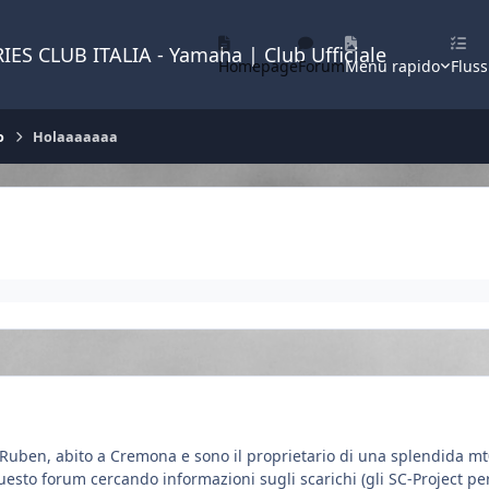
IES CLUB ITALIA - Yamaha | Club Ufficiale
Homepage
Forum
Menu rapido
Fluss
o
Holaaaaaaa
o Ruben, abito a Cremona e sono il proprietario di una splendida m
sto forum cercando informazioni sugli scarichi (gli SC-Project per l'