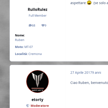
aspettare
(se solo a
RulloRulez
Full Member
68
9
messaggi
Reputazione
Nome:
Ruben
Moto
: MT-07
Località
: Cremona
27 Aprile 2017
9 anni
Ciao Ruben, benvenuto 
etorty
Moderatore