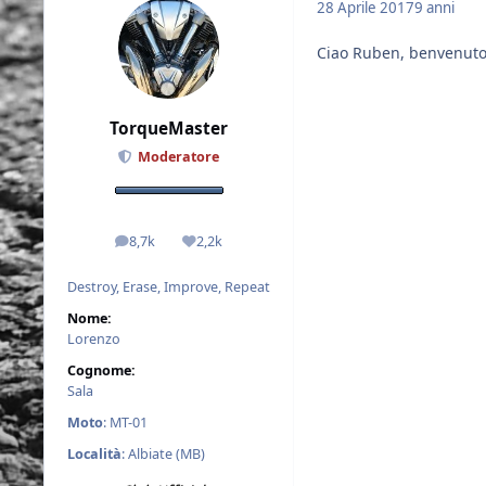
28 Aprile 2017
9 anni
Ciao Ruben, benvenuto e 
TorqueMaster
Moderatore
8,7k
2,2k
messaggi
Reputazione
Destroy, Erase, Improve, Repeat
Nome:
Lorenzo
Cognome:
Sala
Moto
: MT-01
Località
: Albiate (MB)