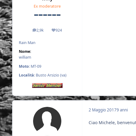
Ex moderatore
2,9k
924
messaggi
Reputazione
Rain Man
Nome:
william
Moto
: MT-09
Località
: Busto Arsizio (va)
2 Maggio 2017
9 anni
Ciao Michele, benvenu