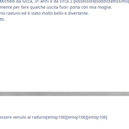
 Michele da lucca, 31 anni e da circa 2 possessore(soddisfattissimo
mente per fare qualche uscita fuori porta con mia moglie.
imo raduno ed è stato molto bello e divertente.
ti.
 essere venuto al raduno[emoji106][emoji106][emoji106]