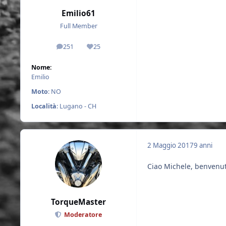
Emilio61
Full Member
251
25
messaggi
Reputazione
Nome:
Emilio
Moto
: NO
Località
: Lugano - CH
2 Maggio 2017
9 anni
Ciao Michele, benvenut
TorqueMaster
Moderatore