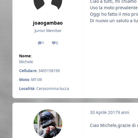
Ciao a tutti, mi chiamo
Uso la moto prevalente
Oggi ho fatto il mio pr
Di nuovo un saluto a tut
joaogambao
Junior Member
1
0
messaggi
Reputazione
Nome:
Michele
Cellulare
: 3405158199
Moto
: MT-09
Località
: Cerasomma-lucca
30 Aprile 2017
9 anni
Ciao Michele,grazie di