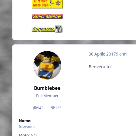
30 Aprile 2017
9 anni
Benvenuto!
Bumblebee
Full Member
943
123
messaggi
Reputazione
Nome:
Giovanni
Moto
: NO