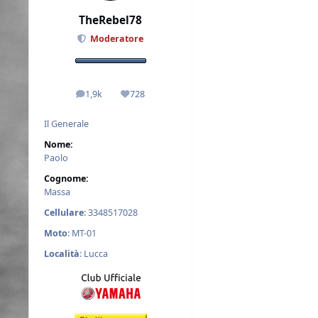
TheRebel78
Moderatore
1,9k
728
messaggi
Reputazione
Il Generale
Nome:
Paolo
Cognome:
Massa
Cellulare
: 3348517028
Moto
: MT-01
Località
: Lucca