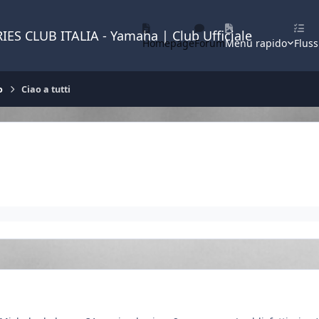
IES CLUB ITALIA - Yamaha | Club Ufficiale
Homepage
Forum
Menu rapido
Fluss
o
Ciao a tutti