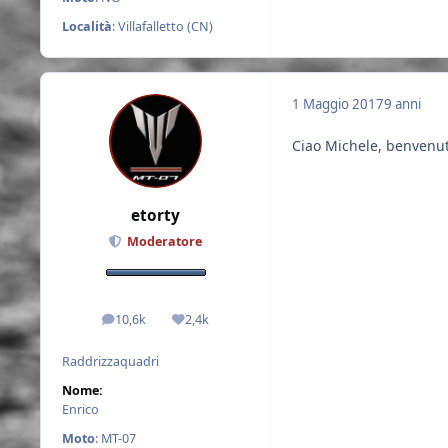
Località
: Villafalletto (CN)
1 Maggio 2017
9 anni
Ciao Michele, benvenuto
etorty
Moderatore
10,6k
2,4k
messaggi
Reputazione
Raddrizzaquadri
Nome:
Enrico
Moto
: MT-07