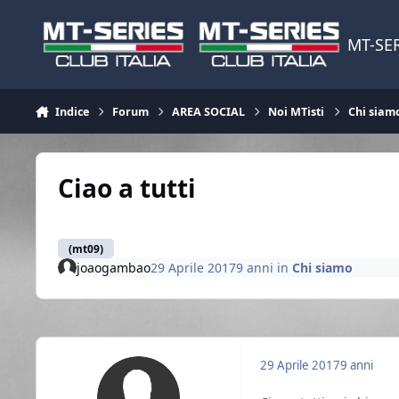
Vai al contenuto
MT-SER
Indice
Forum
AREA SOCIAL
Noi MTisti
Chi siam
Ciao a tutti
(mt09)
joaogambao
29 Aprile 2017
9 anni
in
Chi siamo
29 Aprile 2017
9 anni