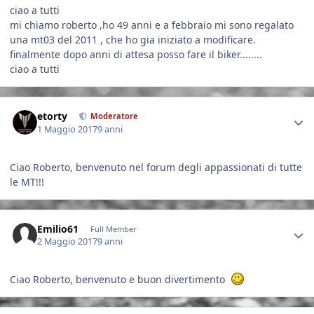
ciao a tutti
mi chiamo roberto ,ho 49 anni e a febbraio mi sono regalato
una mt03 del 2011 , che ho gia iniziato a modificare.
finalmente dopo anni di attesa posso fare il biker........
ciao a tutti
Author stats
etorty
Moderatore
1 Maggio 2017
9 anni
Ciao Roberto, benvenuto nel forum degli appassionati di tutte
le MT!!!
Author stats
Emilio61
Full Member
2 Maggio 2017
9 anni
Ciao Roberto, benvenuto e buon divertimento