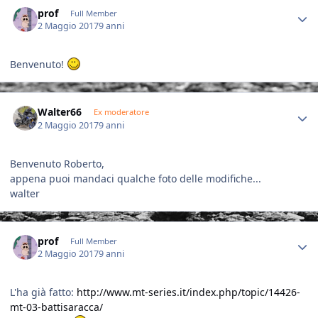
Author stats
prof
Full Member
2 Maggio 2017
9 anni
Benvenuto!
Author stats
Walter66
Ex moderatore
2 Maggio 2017
9 anni
Benvenuto Roberto,
appena puoi mandaci qualche foto delle modifiche...
walter
Author stats
prof
Full Member
2 Maggio 2017
9 anni
L'ha già fatto:
http://www.mt-series.it/index.php/topic/14426-
mt-03-battisaracca/