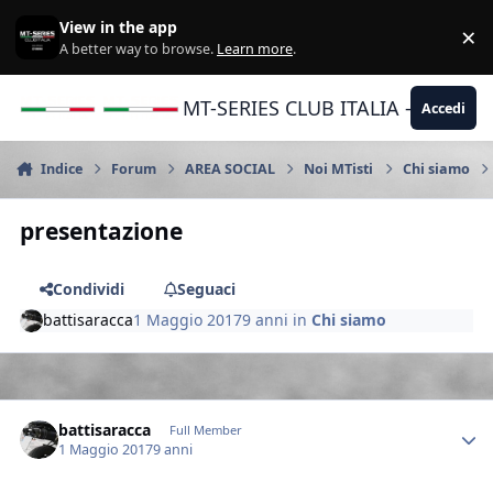
Vai al contenuto
View in the app
×
Di
A better way to browse.
Learn more
.
MT-SERIES CLUB ITALIA - Yamaha |
Accedi
Indice
Forum
AREA SOCIAL
Noi MTisti
Chi siamo
presentazione
Condividi
Seguaci
battisaracca
1 Maggio 2017
9 anni
in
Chi siamo
Author stats
battisaracca
Full Member
1 Maggio 2017
9 anni