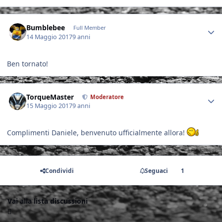
Author stats
Bumblebee
Full Member
14 Maggio 2017
9 anni
Ben tornato!
Author stats
TorqueMaster
Moderatore
15 Maggio 2017
9 anni
Complimenti Daniele, benvenuto ufficialmente allora!
Condividi
Seguaci
1
Vai alla lista discussioni