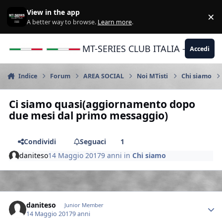
Vai al contenuto
View in the app
×
Di
A better way to browse.
Learn more
.
MT-SERIES CLUB ITALIA - Yamaha |
Accedi
Indice
Forum
AREA SOCIAL
Noi MTisti
Chi siamo
Ci siamo quasi(aggiornamento dopo
due mesi dal primo messaggio)
Condividi
Seguaci
1
daniteso
14 Maggio 2017
9 anni
in
Chi siamo
Author stats
daniteso
Junior Member
14 Maggio 2017
9 anni