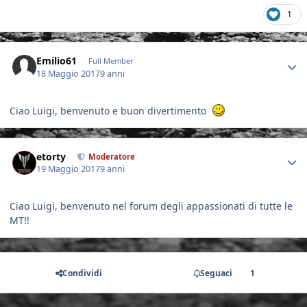
1
Author stats
Emilio61
Full Member
18 Maggio 2017
9 anni
Ciao Luigi, benvenuto e buon divertimento
Author stats
etorty
Moderatore
19 Maggio 2017
9 anni
Ciao Luigi, benvenuto nel forum degli appassionati di tutte le
MT!!
Condividi
Seguaci
1