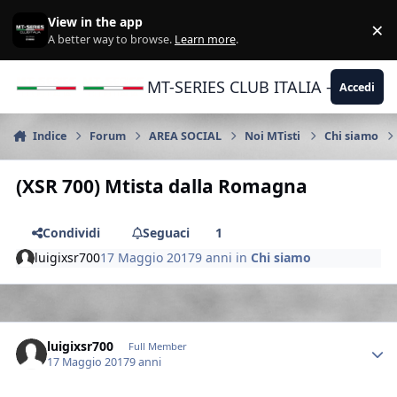
Vai al contenuto
View in the app
×
Di
A better way to browse.
Learn more
.
MT-SERIES CLUB ITALIA - Yamaha |
Accedi
Indice
Forum
AREA SOCIAL
Noi MTisti
Chi siamo
(XSR 700) Mtista dalla Romagna
Condividi
Seguaci
1
luigixsr700
17 Maggio 2017
9 anni
in
Chi siamo
Author stats
luigixsr700
Full Member
17 Maggio 2017
9 anni