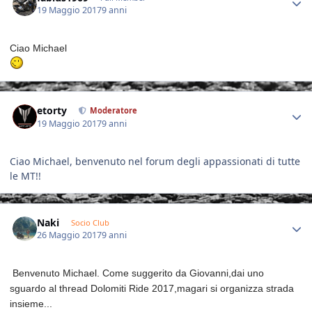
19 Maggio 2017
9 anni
Ciao Michael
Author stats
etorty
Moderatore
19 Maggio 2017
9 anni
Ciao Michael, benvenuto nel forum degli appassionati di tutte
le MT!!
Author stats
Naki
Socio Club
26 Maggio 2017
9 anni
Benvenuto
Michael. Come suggerito da Giovanni,
dai uno
sguardo al thread Dolomiti Ride 2017,magari si organizza strada
insieme...