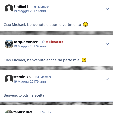
Author stats
Emilio61
Full Member
19 Maggio 2017
9 anni
Ciao Michael, benvenuto e buon divertimento
Author stats
TorqueMaster
Moderatore
19 Maggio 2017
9 anni
Ciao Michael, benvenuto anche da parte mia.
Author stats
stemini76
Full Member
19 Maggio 2017
9 anni
Benvenuto ottima scelta
Author stats
fabius1969
Full Member