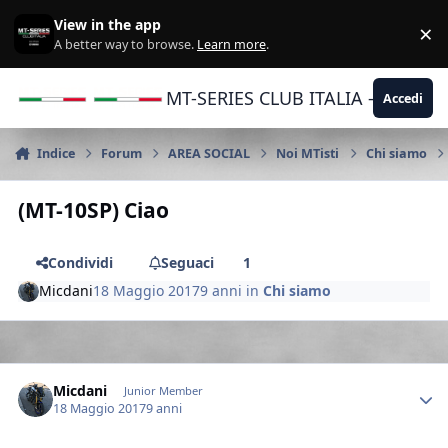
Vai al contenuto
View in the app
×
Di
A better way to browse.
Learn more
.
MT-SERIES CLUB ITALIA - Yamaha |
Accedi
Indice
Forum
AREA SOCIAL
Noi MTisti
Chi siamo
(MT-10SP) Ciao
Condividi
Seguaci
1
Micdani
18 Maggio 2017
9 anni
in
Chi siamo
Author stats
Micdani
Junior Member
18 Maggio 2017
9 anni