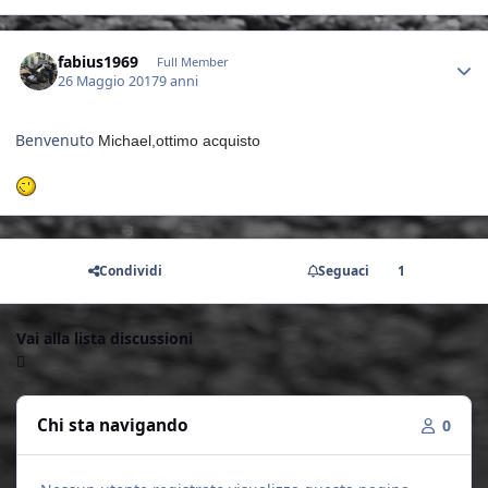
Author stats
fabius1969
Full Member
26 Maggio 2017
9 anni
Benvenuto
Michael,ottimo acquisto
Condividi
Seguaci
1
Vai alla lista discussioni
Chi sta navigando
0