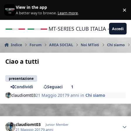
Vai al contenuto
View in the app
×
Di
A better way to browse.
Learn more
.
MT-SERIES CLUB ITALIA - Yamaha |
Accedi
Indice
Forum
AREA SOCIAL
Noi MTisti
Chi siamo
Ciao a tutti
presentazione
Condividi
Seguaci
1
claudiomt03
21 Maggio 2017
9 anni
in
Chi siamo
Author stats
claudiomt03
Junior Member
21 Maggio 2017
9 anni