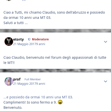
Ciao a Tutti, mi chiamo Claudio, sono dell'abruzzo e possiedo
da ormai 10 anni una MT 03.
Saluti a tutti ...
Author stats
etorty
Moderatore
21 Maggio 2017
9 anni
Ciao Claudio, benvenuto nel forum degli appassionati di tutte
le MT!!
Author stats
prof
Full Member
21 Maggio 2017
9 anni
...e possiedo da ormai 10 anni una MT 03.
Complimenti! Io sono fermo a 9.
Benvenuto.