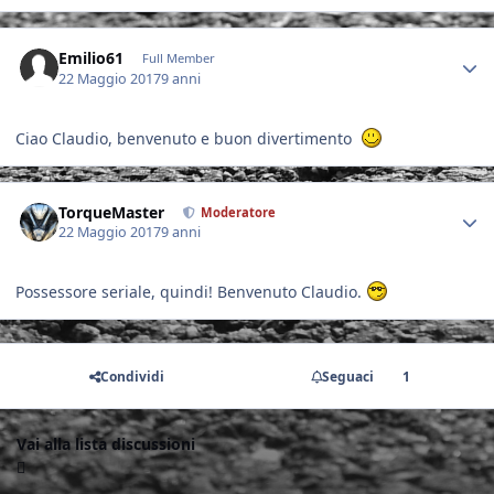
Author stats
Emilio61
Full Member
22 Maggio 2017
9 anni
Ciao Claudio, benvenuto e buon divertimento
Author stats
TorqueMaster
Moderatore
22 Maggio 2017
9 anni
Possessore seriale, quindi! Benvenuto Claudio.
Condividi
Seguaci
1
Vai alla lista discussioni