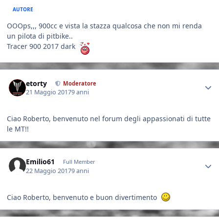
AUTORE
OOOps,,, 900cc e vista la stazza qualcosa che non mi renda
un pilota di pitbike..
Tracer 900 2017 dark
Author stats
etorty
Moderatore
21 Maggio 2017
9 anni
Ciao Roberto, benvenuto nel forum degli appassionati di tutte
le MT!!
Author stats
Emilio61
Full Member
22 Maggio 2017
9 anni
Ciao Roberto, benvenuto e buon divertimento