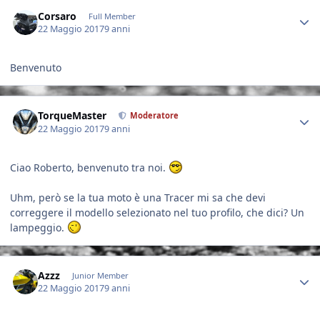
Author stats
Corsaro
Full Member
22 Maggio 2017
9 anni
Benvenuto
Author stats
TorqueMaster
Moderatore
22 Maggio 2017
9 anni
Ciao Roberto, benvenuto tra noi.
Uhm, però se la tua moto è una Tracer mi sa che devi
correggere il modello selezionato nel tuo profilo, che dici? Un
lampeggio.
Author stats
Azzz
Junior Member
22 Maggio 2017
9 anni