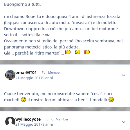
Buongiorno a tutti,
mi chiamo Roberto e dopo quasi 4 anni di astinenza forzata
(leggasi conoscenza di auto molto "invasiva") e di muletto
Downtown riapprodo a ciò che più amo... un bel motorone
sotto il... sottosella e via.
Ovviamente non vi tedio del perchè l'ho scelta sembrava, nel
panorama motociclistico, la più adatta.
Già... perchè la ritiro martedì...
Author stats
omarMT01
Full Member
21 Maggio 2017
9 anni
Ciao e benvenuto, mi incuriosirebbe sapere "cosa" ritiri
martedì
il nostre forum abbraccia ben 11 modelli
Author stats
wylliecoyote
Junior Member
21 Maggio 2017
9 anni