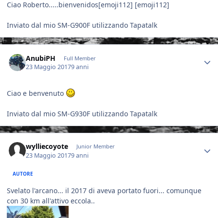
Ciao Roberto.....bienvenidos[emoji112] [emoji112]
Inviato dal mio SM-G900F utilizzando Tapatalk
Author stats
AnubiPH
Full Member
23 Maggio 2017
9 anni
Ciao e benvenuto
Inviato dal mio SM-G930F utilizzando Tapatalk
Author stats
wylliecoyote
Junior Member
23 Maggio 2017
9 anni
AUTORE
Svelato l'arcano... il 2017 di aveva portato fuori... comunque
con 30 km all'attivo eccola..