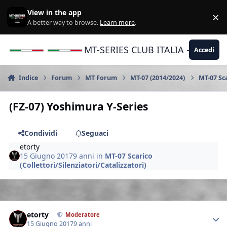
Vai al contenuto
View in the app
×
Di
A better way to browse.
Learn more
.
MT-SERIES CLUB ITALIA - Yamaha |
Accedi
Indice
Forum
MT Forum
MT-07 (2014/2024)
MT-07 Sca
(FZ-07) Yoshimura Y-Series
Condividi
Seguaci
etorty
15 Giugno 2017
9 anni
in
MT-07 Scarico
(Collettori/Silenziatori/Catalizzatori)
Author stats
etorty
Moderatore
15 Giugno 2017
9 anni